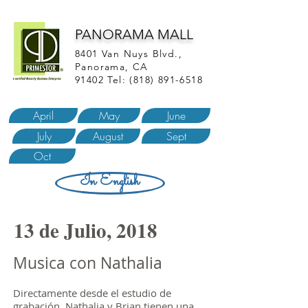
PANORAMA MALL
8401 Van Nuys Blvd.,
Panorama, CA
91402 Tel:
(818) 891-6518
April
May
June
July
August
Sept
Oct
In English
13 de Julio, 2018
Musica con Nathalia
Directamente desde el estudio de
grabación, Nathalia y Brian tienen una