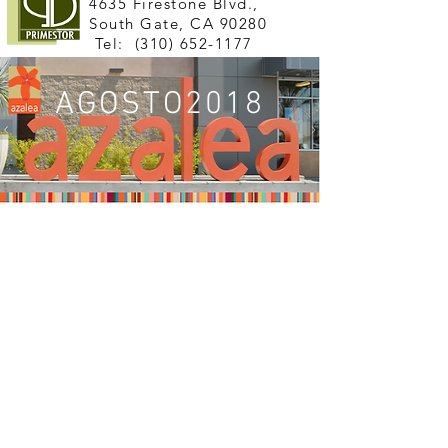
4635 Firestone Blvd.,
South Gate, CA 90280
Tel:
(310) 652-1177
AGOSTO2018
KIDS CLUB
APRIL
JULY
OCTOBER
MAY
AUGUST
JUNE
SEPTEMBER
KIDS CLUB
In English